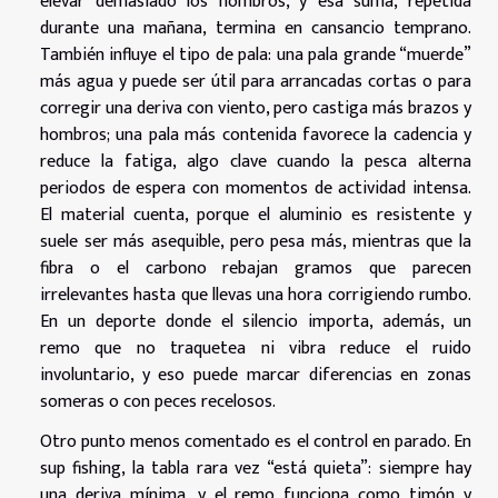
elevar demasiado los hombros, y esa suma, repetida
durante una mañana, termina en cansancio temprano.
También influye el tipo de pala: una pala grande “muerde”
más agua y puede ser útil para arrancadas cortas o para
corregir una deriva con viento, pero castiga más brazos y
hombros; una pala más contenida favorece la cadencia y
reduce la fatiga, algo clave cuando la pesca alterna
periodos de espera con momentos de actividad intensa.
El material cuenta, porque el aluminio es resistente y
suele ser más asequible, pero pesa más, mientras que la
fibra o el carbono rebajan gramos que parecen
irrelevantes hasta que llevas una hora corrigiendo rumbo.
En un deporte donde el silencio importa, además, un
remo que no traquetea ni vibra reduce el ruido
involuntario, y eso puede marcar diferencias en zonas
someras o con peces recelosos.
Otro punto menos comentado es el control en parado. En
sup fishing, la tabla rara vez “está quieta”: siempre hay
una deriva mínima, y el remo funciona como timón y